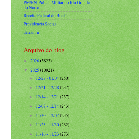
PM/RN-Polícia Militar do Rio Grande
do Norte
Receita Federal do Brasíl
Previdencia Social
detran.rn
Arquivo do blog
2026
(5823)
►
2025
(10921)
▼
12/28 - 01/04
(250)
►
12/21 - 12/28
(237)
►
12/14 - 12/21
(237)
►
12/07 - 12/14
(243)
►
11/30 - 12/07
(235)
►
11/23 - 11/30
(262)
►
11/16 - 11/23
(273)
►