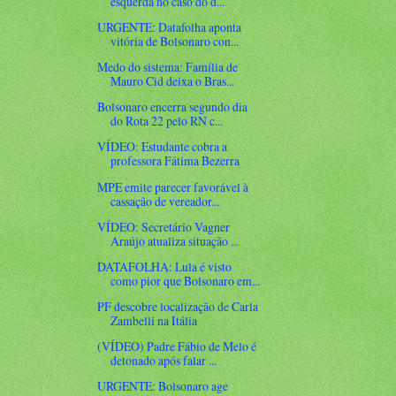
esquerda no caso do d...
URGENTE: Datafolha aponta
vitória de Bolsonaro con...
Medo do sistema: Família de
Mauro Cid deixa o Bras...
Bolsonaro encerra segundo dia
do Rota 22 pelo RN c...
VÍDEO: Estudante cobra a
professora Fátima Bezerra
MPE emite parecer favorável à
cassação de vereador...
VÍDEO: Secretário Vagner
Araújo atualiza situação ...
DATAFOLHA: Lula é visto
como pior que Bolsonaro em...
PF descobre localização de Carla
Zambelli na Itália
(VÍDEO) Padre Fábio de Melo é
detonado após falar ...
URGENTE: Bolsonaro age