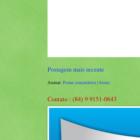
Postagem mais recente
Assinar:
Postar comentários (Atom)
Contato : (84) 9 9151-0643