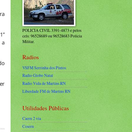
ra
POLICIA CIVIL 3391-4873 e pelos
1”
cels: 96528689 ou 96528683 Policia
Militar.
 a
Radios
do
VSFM Serrinha dos Pintos
Radio Globo Natal
er
Radio Vida de Martins RN
Liberdade FM de Martins RN
Utilidades Públicas
Caern 2 via
Cosern