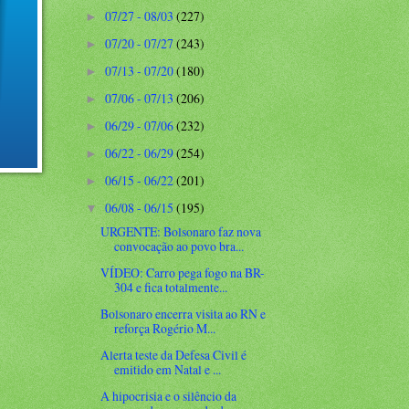
07/27 - 08/03
(227)
►
07/20 - 07/27
(243)
►
07/13 - 07/20
(180)
►
07/06 - 07/13
(206)
►
06/29 - 07/06
(232)
►
06/22 - 06/29
(254)
►
06/15 - 06/22
(201)
►
06/08 - 06/15
(195)
▼
URGENTE: Bolsonaro faz nova
convocação ao povo bra...
VÍDEO: Carro pega fogo na BR-
304 e fica totalmente...
Bolsonaro encerra visita ao RN e
reforça Rogério M...
Alerta teste da Defesa Civil é
emitido em Natal e ...
A hipocrisia e o silêncio da