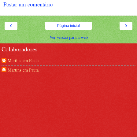
Postar um comentário
‹
›
Página inicial
Ver versão para a web
Colaboradores
Martins em Pauta
Martins em Pauta