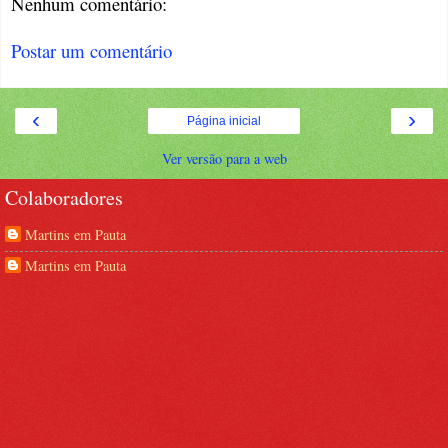
Nenhum comentário:
Postar um comentário
‹
›
Página inicial
Ver versão para a web
Colaboradores
Martins em Pauta
Martins em Pauta