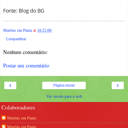
Fonte: Blog do B
G
Martins em Pauta
at
18:21:00
Compartilhar
Nenhum comentário:
Postar um comentário
‹
›
Página inicial
Ver versão para a web
Colaboradores
Martins em Pauta
Martins em Pauta