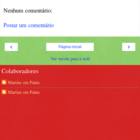
Nenhum comentário:
Postar um comentário
‹
›
Página inicial
Ver versão para a web
Colaboradores
Martins em Pauta
Martins em Pauta