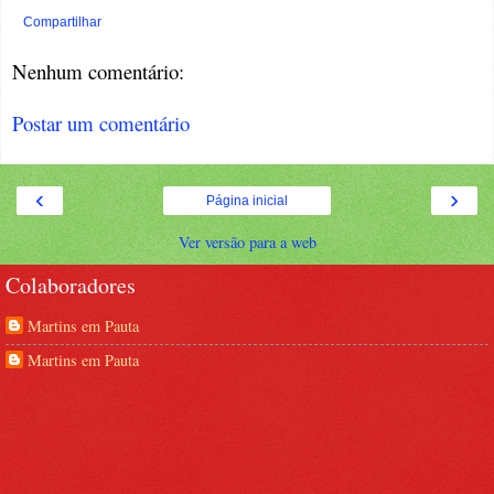
Compartilhar
Nenhum comentário:
Postar um comentário
‹
›
Página inicial
Ver versão para a web
Colaboradores
Martins em Pauta
Martins em Pauta