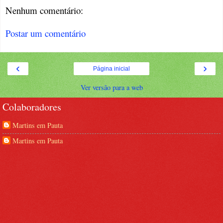
Nenhum comentário:
Postar um comentário
‹
›
Página inicial
Ver versão para a web
Colaboradores
Martins em Pauta
Martins em Pauta