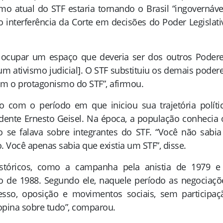
o atual do STF estaria tornando o Brasil “ingovernável
mo interferência da Corte em decisões do Poder Legislati
 ocupar um espaço que deveria ser dos outros Podere
um ativismo judicial]. O STF substituiu os demais podere
om o protagonismo do STF”, afirmou.
com o período em que iniciou sua trajetória polític
dente Ernesto Geisel. Na época, a população conhecia 
 se falava sobre integrantes do STF. “Você não sabia
Você apenas sabia que existia um STF”, disse.
istóricos, como a campanha pela anistia de 1979 e
o de 1988. Segundo ele, naquele período as negociaçõ
esso, oposição e movimentos sociais, sem participaç
opina sobre tudo”, comparou.