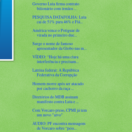
Governo Lula firma contrato
bilionário com irmãos ...
PESQUISA DATAFOLHA: Lula
cai de 51% para 46% e Flá...
América vence o Potiguar de
virada no primeiro due...
Surge o nome de famoso
apresentador da Globo nas m...
VÍDEO: “Hoje há uma clara
interferência e precisam...
Latrina federal: A República
Federativa da Corrupção
Homem morre após ser atacado
por cachorro da raça ...
Diretórios do MDB assinam
manifesto contra Lula e ...
Com Vorcaro preso, CPMI já tem
um novo "alvo"
ÁUDIO: PF encontra mensagem
de Vorcaro sobre “pess...