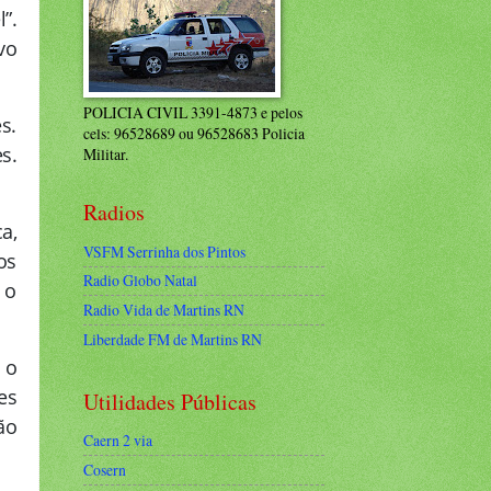
”.
vo
POLICIA CIVIL 3391-4873 e pelos
s.
cels: 96528689 ou 96528683 Policia
s.
Militar.
Radios
a,
VSFM Serrinha dos Pintos
os
Radio Globo Natal
 o
Radio Vida de Martins RN
Liberdade FM de Martins RN
 o
es
Utilidades Públicas
ão
Caern 2 via
Cosern