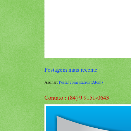
Postagem mais recente
Assinar:
Postar comentários (Atom)
Contato : (84) 9 9151-0643