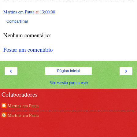
Martins em Pauta
at
13:00:00
Compartilhar
Nenhum comentário:
Postar um comentário
‹
›
Página inicial
Ver versão para a web
Colaboradores
Martins em Pauta
Martins em Pauta