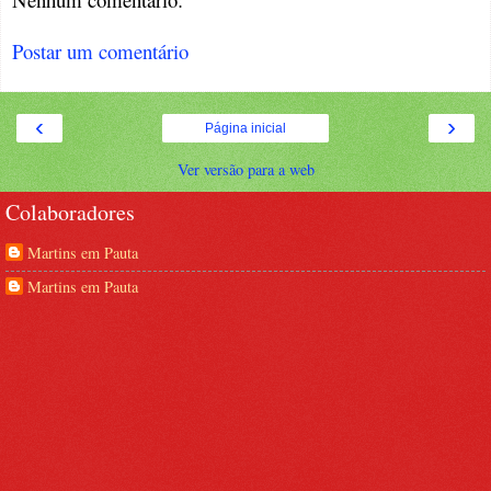
Postar um comentário
‹
›
Página inicial
Ver versão para a web
Colaboradores
Martins em Pauta
Martins em Pauta