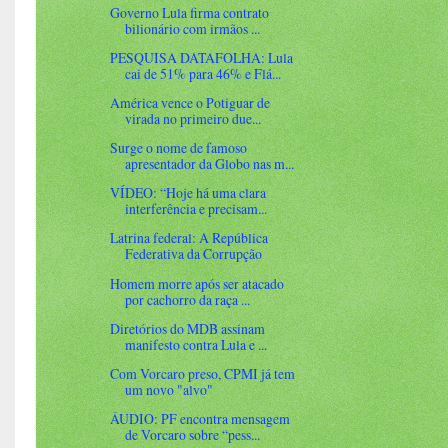
Governo Lula firma contrato
bilionário com irmãos ...
PESQUISA DATAFOLHA: Lula
cai de 51% para 46% e Flá...
América vence o Potiguar de
virada no primeiro due...
Surge o nome de famoso
apresentador da Globo nas m...
VÍDEO: “Hoje há uma clara
interferência e precisam...
Latrina federal: A República
Federativa da Corrupção
Homem morre após ser atacado
por cachorro da raça ...
Diretórios do MDB assinam
manifesto contra Lula e ...
Com Vorcaro preso, CPMI já tem
um novo "alvo"
ÁUDIO: PF encontra mensagem
de Vorcaro sobre “pess...