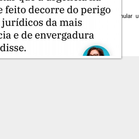
do um jagunço apelidado de ‘Sicário’ para simular 
e um desafeto = ‘não há nenhum perigo iminente’.
”