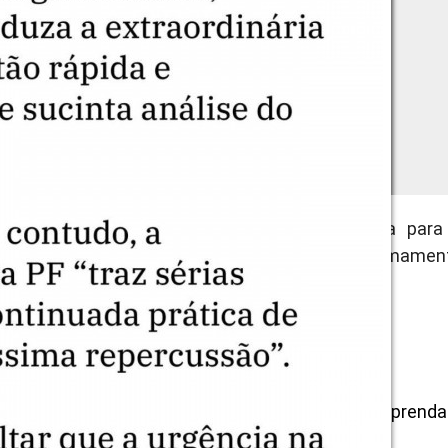
ca, Paulo Gonet, é efetivamente uma vergonha para
 alinhada com interesses inconfessáveis e extremamen
l, definiu com perfeição:
 protestando contra o regime = ‘perigo imediato, prend