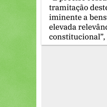
Banqueiro bilionário mandan
assalto e quebrar os dentes d
Eis o nosso procurador-geral...