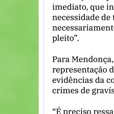
O Procurador-Geral da Repúbli
Ministério Público. Uma atuação
parcial.
O ativitsa político Leandro Rusche
“Velhinhas com Bíblia na mão,
todas!’