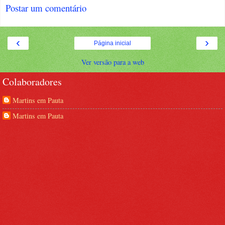
Postar um comentário
‹
›
Página inicial
Ver versão para a web
Colaboradores
Martins em Pauta
Martins em Pauta