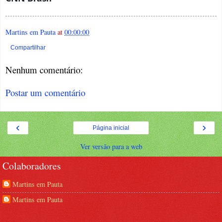
Martins em Pauta
at
00:00:00
Compartilhar
Nenhum comentário:
Postar um comentário
‹
›
Página inicial
Ver versão para a web
Colaboradores
Martins em Pauta
Martins em Pauta