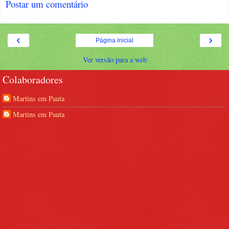
Postar um comentário
‹
›
Página inicial
Ver versão para a web
Colaboradores
Martins em Pauta
Martins em Pauta