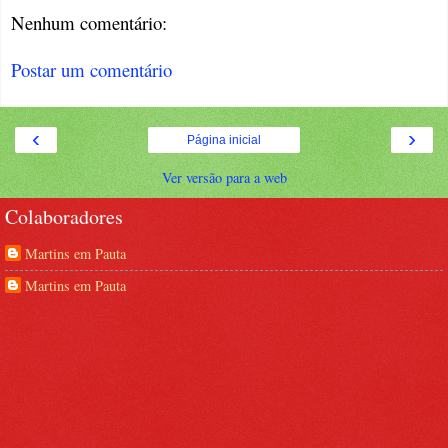
Nenhum comentário:
Postar um comentário
‹
›
Página inicial
Ver versão para a web
Colaboradores
Martins em Pauta
Martins em Pauta