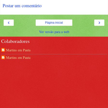
Postar um comentário
‹
›
Página inicial
Ver versão para a web
Colaboradores
Martins em Pauta
Martins em Pauta