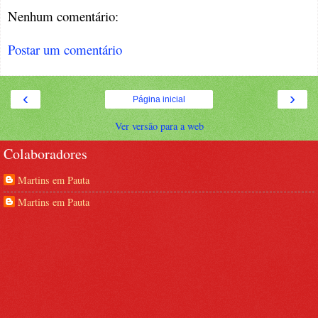
Nenhum comentário:
Postar um comentário
‹
›
Página inicial
Ver versão para a web
Colaboradores
Martins em Pauta
Martins em Pauta