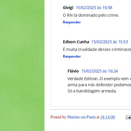
Givigi
15/02/2025 às 16:58
O RN tá dominado pelo crime.
Responder
Edison Cunha
15/02/2025 às 15:53
É muita crueldade desses criminosos
Responder
Flávio
15/02/2025 às 16:24
Verdade Edilson..O exemplo vem d
arma para nós defender podemos
Só a bandidagem armada.
Posted by
Martins em Pauta
at
18:14:00