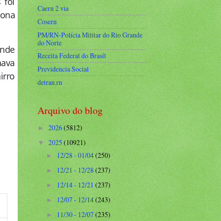
 foi
Caern 2 via
Zona
Cosern
PM/RN-Polícia Militar do Rio Grande
do Norte
ande
Receita Federal do Brasíl
hava
Previdencia Social
irro
detran.rn
Arquivo do blog
2026
(5812)
►
2025
(10921)
▼
12/28 - 01/04
(250)
►
12/21 - 12/28
(237)
►
12/14 - 12/21
(237)
►
12/07 - 12/14
(243)
►
11/30 - 12/07
(235)
►