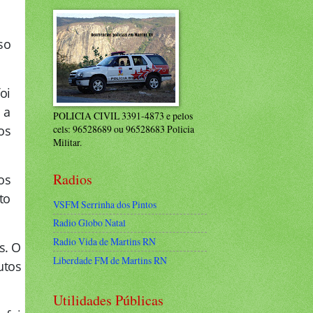
so
oi
 a
POLICIA CIVIL 3391-4873 e pelos
os
cels: 96528689 ou 96528683 Policia
Militar.
Radios
os
to
VSFM Serrinha dos Pintos
Radio Globo Natal
Radio Vida de Martins RN
s. O
Liberdade FM de Martins RN
utos
Utilidades Públicas