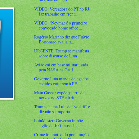
VÍDEO: Vereadora do PT no RJ
faz trabalho em frent...
VÍDEO: ‘Neymar é o primeiro
convocado home office ...
Rogério Marinho diz que Flávio
Bolsonaro avalia tr...
URGENTE: Trump se manifesta
sobre discurso de Lula
Avião cai em base militar usada
pela NASA na Calif...
Governo Lula manda delegados
cedidos voltarem à PF...
Malu Gaspar expõe guerra de
nervos no STF e irrita...
Trump chama Lula de “volátil” e
diz não se importa...
LulaMaster: Governo impõe
sigilo de 100 anos a lis...
Crime foi motivado por atuação