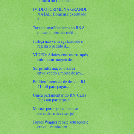
política do Cabo De...
[VÍDEO] CRIME NA GRANDE
NATAL: Homem é executado
a...
Taxa de analfabetismo no RN é
quase o dobro da méd...
Justiça não vê irregularidade e
rejeita o pedido d...
VÍDEO: Adolescente morre após
cair de carruagem de...
Surge informação bizarra
envolvendo a morte de jov...
Política é acusada de desviar R$
41 mil para pagar...
Única parlamentar do RN, Carla
Dickson participa d...
Moraes perde prazo para se
defender e deve ser jul...
Jaques Wagner rebate acusações e
crava: “minha can...