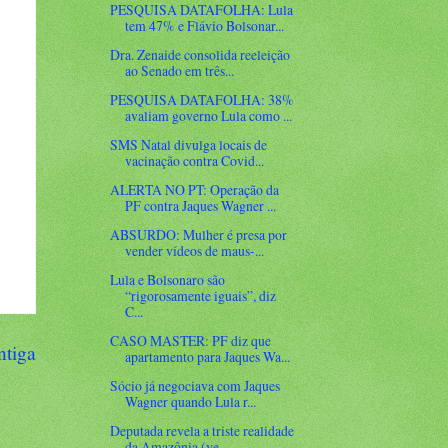
PESQUISA DATAFOLHA: Lula
tem 47% e Flávio Bolsonar...
Dra. Zenaide consolida reeleição
ao Senado em três...
PESQUISA DATAFOLHA: 38%
avaliam governo Lula como ...
SMS Natal divulga locais de
vacinação contra Covid...
ALERTA NO PT: Operação da
PF contra Jaques Wagner ...
ABSURDO: Mulher é presa por
vender vídeos de maus-...
Lula e Bolsonaro são
“rigorosamente iguais”, diz
C...
CASO MASTER: PF diz que
ntiga
apartamento para Jaques Wa...
Sócio já negociava com Jaques
Wagner quando Lula r...
Deputada revela a triste realidade
da Amazônia (ve...