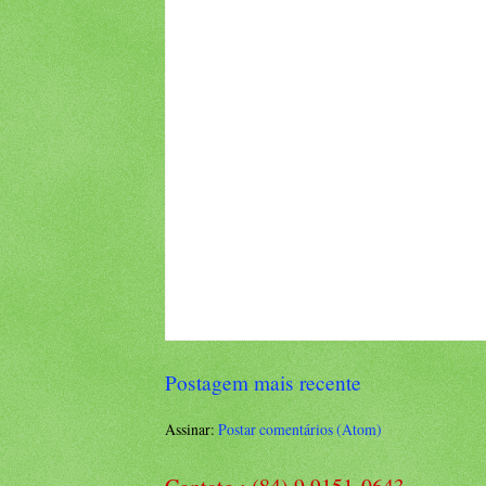
Postagem mais recente
Assinar:
Postar comentários (Atom)