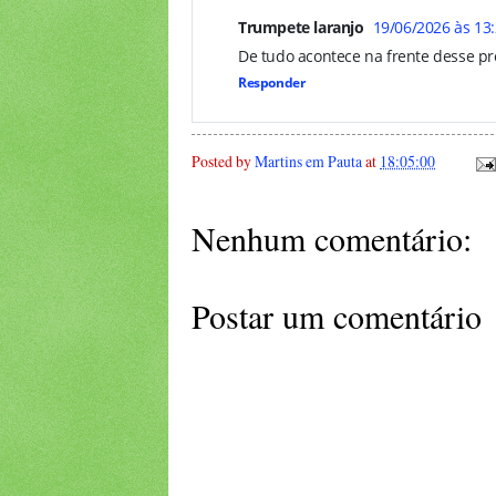
Trumpete laranjo
19/06/2026 às 13
De tudo acontece na frente desse p
Responder
Posted by
Martins em Pauta
at
18:05:00
Nenhum comentário:
Postar um comentário