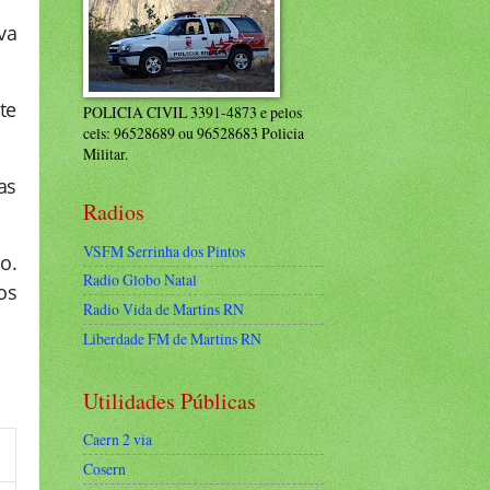
va
te
POLICIA CIVIL 3391-4873 e pelos
cels: 96528689 ou 96528683 Policia
Militar.
as
Radios
VSFM Serrinha dos Pintos
o.
Radio Globo Natal
os
Radio Vida de Martins RN
Liberdade FM de Martins RN
Utilidades Públicas
Caern 2 via
Cosern