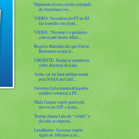
Deputada revela a triste realidade
da Amazônia (ve...
VÍDEO: Vereadora do PT no RJ
faz trabalho em frent...
VÍDEO: ‘Neymar é o primeiro
convocado home office ...
Rogério Marinho diz que Flávio
Bolsonaro avalia tr...
URGENTE: Trump se manifesta
sobre discurso de Lula
Avião cai em base militar usada
pela NASA na Calif...
Governo Lula manda delegados
cedidos voltarem à PF...
Malu Gaspar expõe guerra de
nervos no STF e irrita...
Trump chama Lula de “volátil” e
diz não se importa...
LulaMaster: Governo impõe
sigilo de 100 anos a lis...