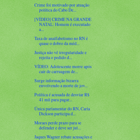
Crime foi motivado por atuação
política do Cabo De...
[VÍDEO] CRIME NA GRANDE
NATAL: Homem é executado
a...
Taxa de analfabetismo no RN é
quase o dobro da méd...
Justiça não vê irregularidade e
rejeita o pedido d...
VÍDEO: Adolescente morre após
cair de carruagem de...
Surge informação bizarra
envolvendo a morte de jov...
Política é acusada de desviar R$
41 mil para pagar...
Única parlamentar do RN, Carla
Dickson participa d...
Moraes perde prazo para se
defender e deve ser jul...
Jaques Wagner rebate acusações e