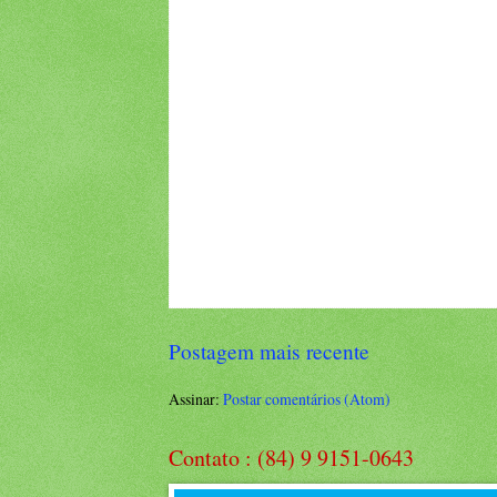
Postagem mais recente
Assinar:
Postar comentários (Atom)
Contato : (84) 9 9151-0643