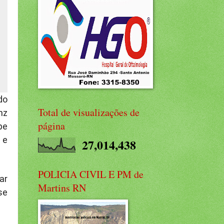
do
Total de visualizações de
nz
página
pe
 e
27,014,438
POLICIA CIVIL E PM de
ar
Martins RN
se