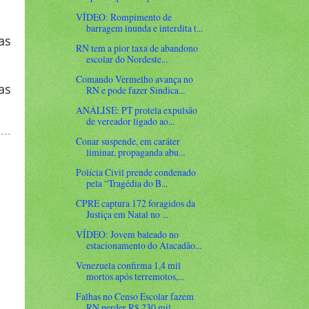
VÍDEO: Rompimento de
barragem inunda e interdita t...
as
RN tem a pior taxa de abandono
escolar do Nordeste...
Comando Vermelho avança no
as
RN e pode fazer Sindica...
ANÁLISE: PT protela expulsão
de vereador ligado ao...
Conar suspende, em caráter
liminar, propaganda abu...
Polícia Civil prende condenado
pela “Tragédia do B...
CPRE captura 172 foragidos da
Justiça em Natal no ...
VÍDEO: Jovem baleado no
estacionamento do Atacadão...
Venezuela confirma 1,4 mil
mortos após terremotos,...
Falhas no Censo Escolar fazem
RN perder R$ 230 mil...