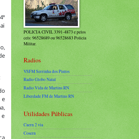
4ª
ai
POLICIA CIVIL 3391-4873 e pelos
cels: 96528689 ou 96528683 Policia
Militar.
o,
de
Radios
VSFM Serrinha dos Pintos
:
Radio Globo Natal
Radio Vida de Martins RN
do
Liberdade FM de Martins RN
 e
a,
Utilidades Públicas
 e
Caern 2 via
Cosern
ça