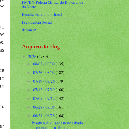
PM/RN-Polícia Militar do Rio Grande
es
do Norte
Receita Federal do Brasíl
Previdencia Social
ão
detran.rn
as
s.
Arquivo do blog
as
2026
(5780)
▼
08/02 - 08/09
(135)
►
ce
07/26 - 08/02
(182)
►
em
07/19 - 07/26
(179)
►
em
07/12 - 07/19
(166)
►
07/05 - 07/12
(142)
►
ma
06/28 - 07/05
(161)
►
06/21 - 06/28
(164)
▼
Pesquisa divulgada neste sábado
er
aponta que a dispu...