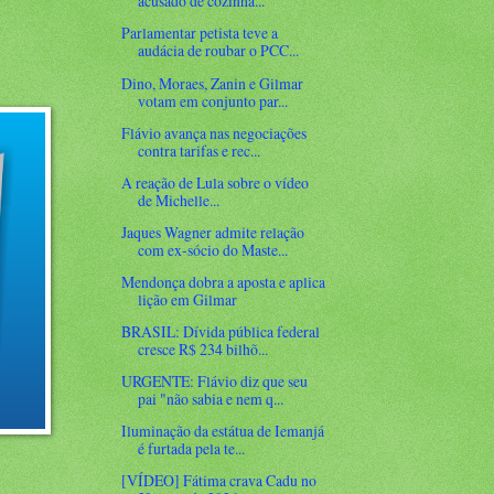
acusado de cozinha...
Parlamentar petista teve a
audácia de roubar o PCC...
Dino, Moraes, Zanin e Gilmar
votam em conjunto par...
Flávio avança nas negociações
contra tarifas e rec...
A reação de Lula sobre o vídeo
de Michelle...
Jaques Wagner admite relação
com ex-sócio do Maste...
Mendonça dobra a aposta e aplica
lição em Gilmar
BRASIL: Dívida pública federal
cresce R$ 234 bilhõ...
URGENTE: Flávio diz que seu
pai "não sabia e nem q...
Iluminação da estátua de Iemanjá
é furtada pela te...
[VÍDEO] Fátima crava Cadu no