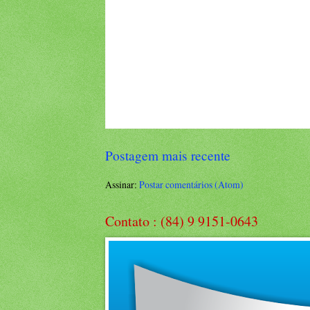
Postagem mais recente
Assinar:
Postar comentários (Atom)
Contato : (84) 9 9151-0643