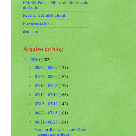
PM/RN-Polícia Militar do Rio Grande
do Norte
Receita Federal do Brasíl
Previdencia Social
detran.rn
Arquivo do blog
2026
(5782)
▼
08/02 - 08/09
(137)
►
07/26 - 08/02
(182)
►
07/19 - 07/26
(179)
►
07/12 - 07/19
(166)
►
07/05 - 07/12
(142)
►
06/28 - 07/05
(161)
►
06/21 - 06/28
(164)
▼
Pesquisa divulgada neste sábado
aponta que a dispu...