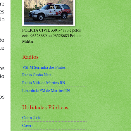
re
es
do
POLICIA CIVIL 3391-4873 e pelos
cels: 96528689 ou 96528683 Policia
do
Militar.
ue
Radios
VSFM Serrinha dos Pintos
os
Radio Globo Natal
ão
Radio Vida de Martins RN
Liberdade FM de Martins RN
os
Utilidades Públicas
Caern 2 via
Cosern