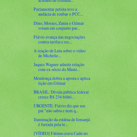
acusado de cozinha...
Parlamentar petista teve a
audácia de roubar o PCC...
Dino, Moraes, Zanin e Gilmar
votam em conjunto par...
Flávio avança nas negociações
contra tarifas e rec...
A reação de Lula sobre o vídeo
de Michelle...
Jaques Wagner admite relação
com ex-sócio do Maste...
Mendonça dobra a aposta e aplica
lição em Gilmar
BRASIL: Dívida pública federal
cresce R$ 234 bilhõ...
URGENTE: Flávio diz que seu
pai "não sabia e nem q...
Iluminação da estátua de Iemanjá
é furtada pela te...
[VÍDEO] Fátima crava Cadu no