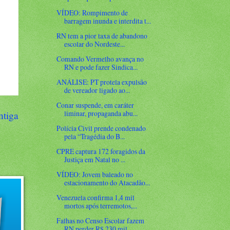
VÍDEO: Rompimento de
barragem inunda e interdita t...
RN tem a pior taxa de abandono
escolar do Nordeste...
Comando Vermelho avança no
RN e pode fazer Sindica...
ANÁLISE: PT protela expulsão
de vereador ligado ao...
Conar suspende, em caráter
liminar, propaganda abu...
ntiga
Polícia Civil prende condenado
pela “Tragédia do B...
CPRE captura 172 foragidos da
Justiça em Natal no ...
VÍDEO: Jovem baleado no
estacionamento do Atacadão...
Venezuela confirma 1,4 mil
mortos após terremotos,...
Falhas no Censo Escolar fazem
RN perder R$ 230 mil...