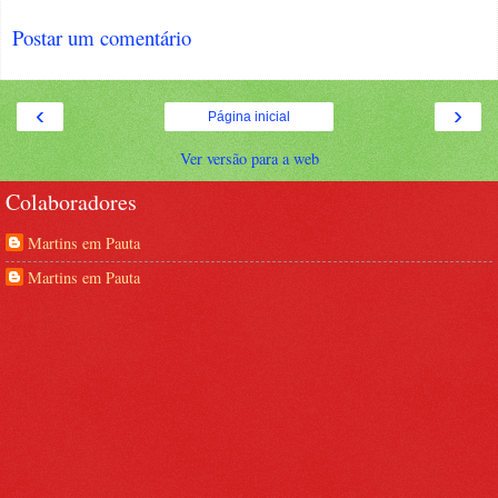
Postar um comentário
‹
›
Página inicial
Ver versão para a web
Colaboradores
Martins em Pauta
Martins em Pauta