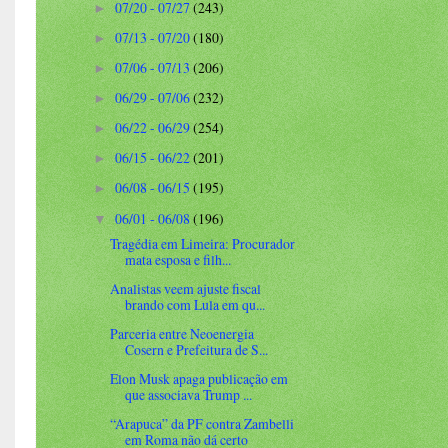
07/20 - 07/27
(243)
►
07/13 - 07/20
(180)
►
07/06 - 07/13
(206)
►
06/29 - 07/06
(232)
►
06/22 - 06/29
(254)
►
06/15 - 06/22
(201)
►
06/08 - 06/15
(195)
►
06/01 - 06/08
(196)
▼
Tragédia em Limeira: Procurador
mata esposa e filh...
Analistas veem ajuste fiscal
brando com Lula em qu...
Parceria entre Neoenergia
Cosern e Prefeitura de S...
Elon Musk apaga publicação em
que associava Trump ...
“Arapuca” da PF contra Zambelli
em Roma não dá certo