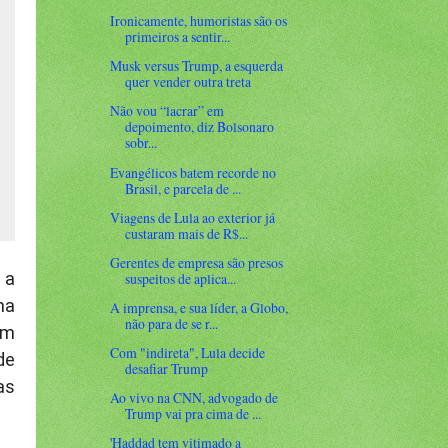
Ironicamente, humoristas são os
primeiros a sentir...
Musk versus Trump, a esquerda
quer vender outra treta
Não vou “lacrar” em
depoimento, diz Bolsonaro
sobr...
Evangélicos batem recorde no
Brasil, e parcela de ...
Viagens de Lula ao exterior já
custaram mais de R$...
Gerentes de empresa são presos
 a
suspeitos de aplica...
ma
A imprensa, e sua líder, a Globo,
não para de se r...
um
Com "indireta", Lula decide
de
desafiar Trump
as
Ao vivo na CNN, advogado de
Trump vai pra cima de ...
'Haddad tem vitimado a