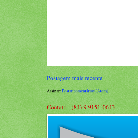
Postagem mais recente
Assinar:
Postar comentários (Atom)
Contato : (84) 9 9151-0643