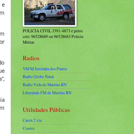
 e
am
POLICIA CIVIL 3391-4873 e pelos
om
cels: 96528689 ou 96528683 Policia
or
Militar.
Radios
do
VSFM Serrinha dos Pintos
ue
Radio Globo Natal
”,
Radio Vida de Martins RN
Liberdade FM de Martins RN
ia
um
Utilidades Públicas
Caern 2 via
Cosern