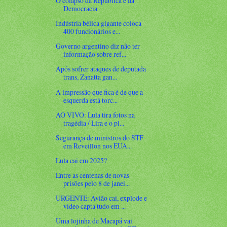
O colapso da República e da
Democracia
Indústria bélica gigante coloca
400 funcionários e...
Governo argentino diz não ter
informação sobre ref...
Após sofrer ataques de deputada
trans, Zanatta gan...
A impressão que fica é de que a
esquerda está torc...
AO VIVO: Lula tira fotos na
tragédia / Lira e o pl...
Segurança de ministros do STF
em Reveillon nos EUA...
Lula cai em 2025?
Entre as centenas de novas
prisões pelo 8 de janei...
URGENTE: Avião cai, explode e
vídeo capta tudo em ...
Uma lojinha de Macapá vai