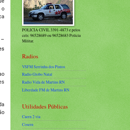
ue
 o
ca
POLICIA CIVIL 3391-4873 e pelos
cels: 96528689 ou 96528683 Policia
 –
Militar.
es
Radios
VSFM Serrinha dos Pintos
ao
Radio Globo Natal
es
Radio Vida de Martins RN
Liberdade FM de Martins RN
da
Utilidades Públicas
ão
Caern 2 via
Cosern