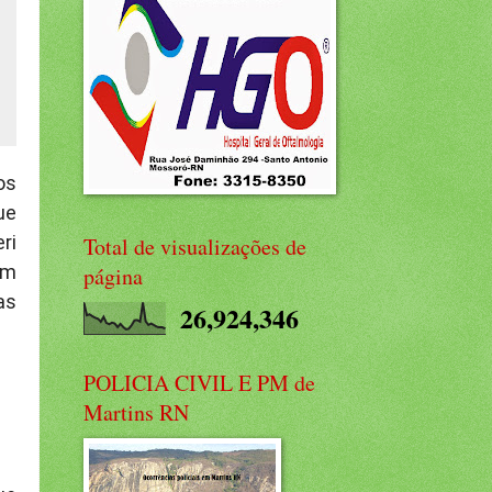
os
ue
ri
Total de visualizações de
em
página
as
26,924,346
POLICIA CIVIL E PM de
Martins RN