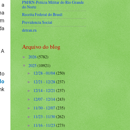
PM/RN-Polícia Militar do Rio Grande
 a
do Norte
ma
Receita Federal do Brasíl
ém
Previdencia Social
da
detran.rn
Arquivo do blog
 A
2026
(5782)
►
2025
(10921)
▼
12/28 - 01/04
(250)
to
►
do
12/21 - 12/28
(237)
►
nk
12/14 - 12/21
(237)
►
12/07 - 12/14
(243)
►
11/30 - 12/07
(235)
►
11/23 - 11/30
(262)
►
11/16 - 11/23
(273)
►