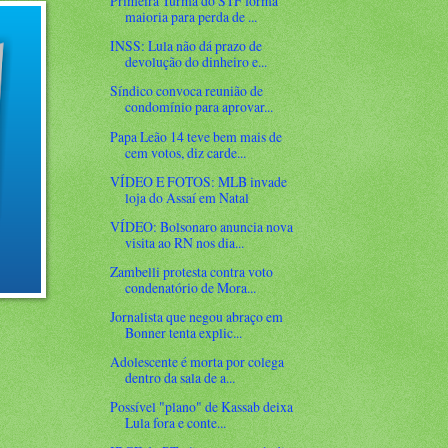
Primeira Turma do STF forma
maioria para perda de ...
INSS: Lula não dá prazo de
devolução do dinheiro e...
Síndico convoca reunião de
condomínio para aprovar...
Papa Leão 14 teve bem mais de
cem votos, diz carde...
VÍDEO E FOTOS: MLB invade
loja do Assaí em Natal
VÍDEO: Bolsonaro anuncia nova
visita ao RN nos dia...
Zambelli protesta contra voto
condenatório de Mora...
Jornalista que negou abraço em
Bonner tenta explic...
Adolescente é morta por colega
dentro da sala de a...
Possível "plano" de Kassab deixa
Lula fora e conte...