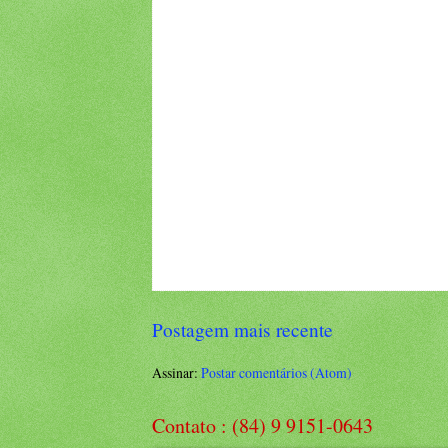
Postagem mais recente
Assinar:
Postar comentários (Atom)
Contato : (84) 9 9151-0643