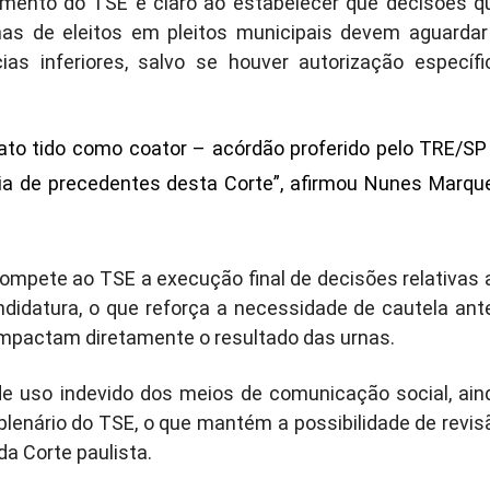
imento do TSE é claro ao estabelecer que decisões q
as de eleitos em pleitos municipais devem aguardar
ias inferiores, salvo se houver autorização específi
 ato tido como coator – acórdão proferido pelo TRE/SP
ia de precedentes desta Corte”, afirmou Nunes Marqu
ompete ao TSE a execução final de decisões relativas 
ndidatura, o que reforça a necessidade de cautela ant
impactam diretamente o resultado das urnas.
e uso indevido dos meios de comunicação social, ain
 plenário do TSE, o que mantém a possibilidade de revis
a Corte paulista.