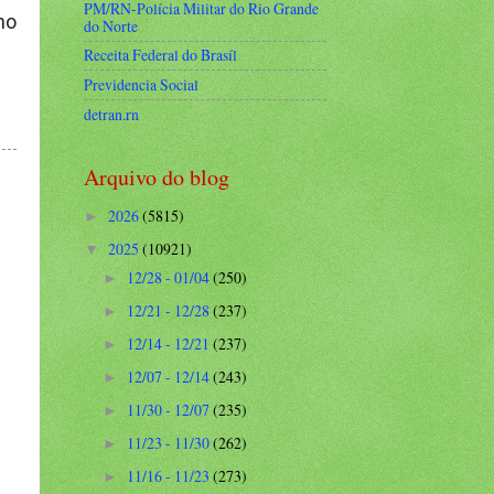
PM/RN-Polícia Militar do Rio Grande
no
do Norte
Receita Federal do Brasíl
Previdencia Social
detran.rn
Arquivo do blog
2026
(5815)
►
2025
(10921)
▼
12/28 - 01/04
(250)
►
12/21 - 12/28
(237)
►
12/14 - 12/21
(237)
►
12/07 - 12/14
(243)
►
11/30 - 12/07
(235)
►
11/23 - 11/30
(262)
►
11/16 - 11/23
(273)
►