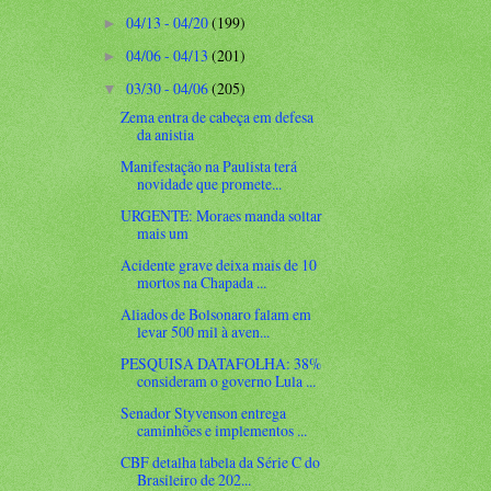
04/13 - 04/20
(199)
►
04/06 - 04/13
(201)
►
03/30 - 04/06
(205)
▼
Zema entra de cabeça em defesa
da anistia
Manifestação na Paulista terá
novidade que promete...
URGENTE: Moraes manda soltar
mais um
Acidente grave deixa mais de 10
mortos na Chapada ...
Aliados de Bolsonaro falam em
levar 500 mil à aven...
PESQUISA DATAFOLHA: 38%
consideram o governo Lula ...
Senador Styvenson entrega
caminhões e implementos ...
CBF detalha tabela da Série C do
Brasileiro de 202...