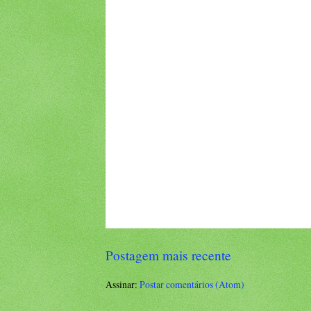
Postagem mais recente
Assinar:
Postar comentários (Atom)