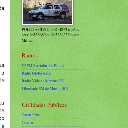
da
POLICIA CIVIL 3391-4873 e pelos
cels: 96528689 ou 96528683 Policia
Militar.
Radios
ua
VSFM Serrinha dos Pintos
 a
Radio Globo Natal
de
Radio Vida de Martins RN
Liberdade FM de Martins RN
ou
Utilidades Públicas
ce
Caern 2 via
do
Cosern
 à