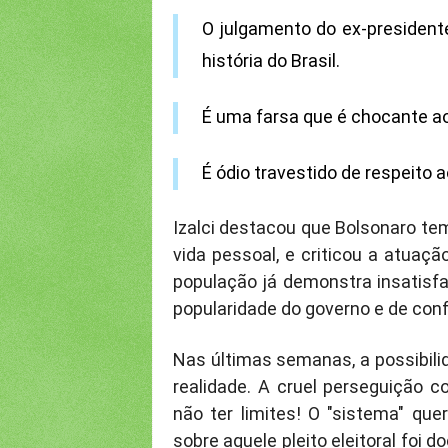
O julgamento do ex-president
história do Brasil.
É uma farsa que é chocante aos
É ódio travestido de respeito a
Izalci destacou que Bolsonaro tem
vida pessoal, e criticou a atuaç
população já demonstra insatisfaç
popularidade do governo e de conf
Nas últimas semanas, a possibili
realidade. A cruel perseguição c
não ter limites! O "sistema" qu
sobre aquele pleito eleitoral foi 