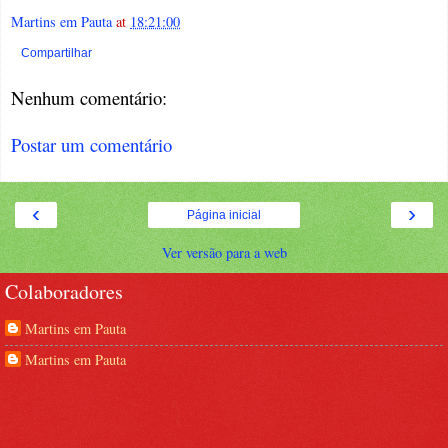
Martins em Pauta
at
18:21:00
Compartilhar
Nenhum comentário:
Postar um comentário
‹
›
Página inicial
Ver versão para a web
Colaboradores
Martins em Pauta
Martins em Pauta