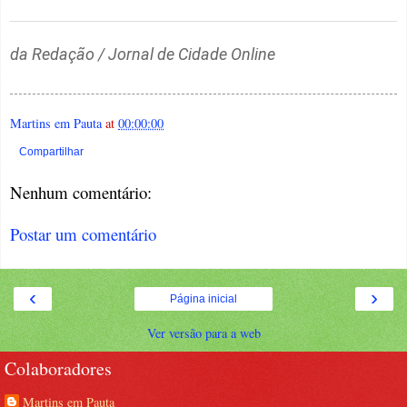
da Redação / Jornal de Cidade Online
Martins em Pauta
at
00:00:00
Compartilhar
Nenhum comentário:
Postar um comentário
‹
›
Página inicial
Ver versão para a web
Colaboradores
Martins em Pauta