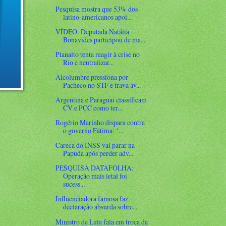
Pesquisa mostra que 53% dos
latino-americanos apoi...
VÍDEO: Deputada Natália
Bonavides participou de ma...
Planalto tenta reagir à crise no
Rio e neutralizar...
Alcolumbre pressiona por
Pacheco no STF e trava av...
Argentina e Paraguai classificam
CV e PCC como ter...
Rogério Marinho dispara contra
o governo Fátima: ‘...
Careca do INSS vai parar na
Papuda após perder adv...
PESQUISA DATAFOLHA:
Operação mais letal foi
sucess...
Influenciadora famosa faz
declaração absurda sobre...
Ministro de Lula fala em troca da