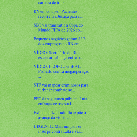
carteira de trab...
RN em colapso: Pacientes
recorrem à Justiça para c...
SBT vai transmitir a Copa do
Mundo FIFA de 2026 co...
Pequenos negócios geram 88%
dos empregos no RN em ...
VÍDEO: Secretário do Rio
escancara aliança entre o...
VÍDEO: FLOPOU GERAL:
Protesto contra megaoperação
...
STF vai mapear criminosos para
turbinar combate ao...
PEC da segurança pública: Lula
enfraquece os estad...
Exilada, juíza Ludmila expõe o
avanço da violência...
URGENTE: Mais um país se
insurge contra Lula e vai...