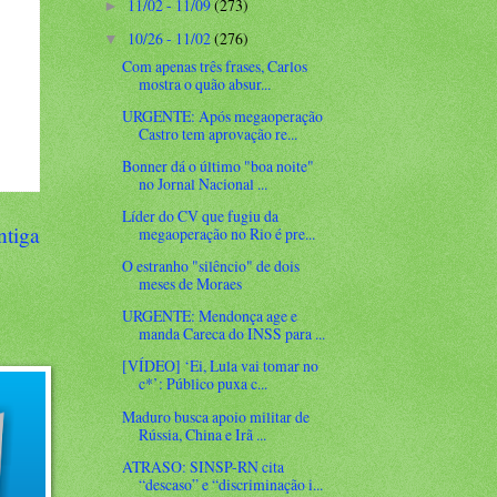
11/02 - 11/09
(273)
►
10/26 - 11/02
(276)
▼
Com apenas três frases, Carlos
mostra o quão absur...
URGENTE: Após megaoperação
Castro tem aprovação re...
Bonner dá o último "boa noite"
no Jornal Nacional ...
Líder do CV que fugiu da
ntiga
megaoperação no Rio é pre...
O estranho "silêncio" de dois
meses de Moraes
URGENTE: Mendonça age e
manda Careca do INSS para ...
[VÍDEO] ‘Ei, Lula vai tomar no
c*’: Público puxa c...
Maduro busca apoio militar de
Rússia, China e Irã ...
ATRASO: SINSP-RN cita
“descaso” e “discriminação i...