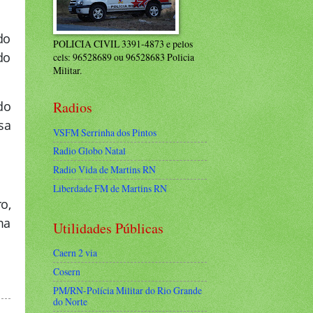
do
POLICIA CIVIL 3391-4873 e pelos
do
cels: 96528689 ou 96528683 Policia
Militar.
Radios
do
sa
VSFM Serrinha dos Pintos
Radio Globo Natal
Radio Vida de Martins RN
Liberdade FM de Martins RN
o,
ma
Utilidades Públicas
Caern 2 via
Cosern
PM/RN-Polícia Militar do Rio Grande
do Norte