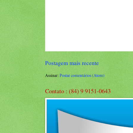
Postagem mais recente
Assinar:
Postar comentários (Atom)
Contato : (84) 9 9151-0643