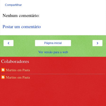
Compartilhar
Nenhum comentário:
Postar um comentário
‹
›
Página inicial
Ver versão para a web
Colaboradores
Martins em Pauta
Martins em Pauta