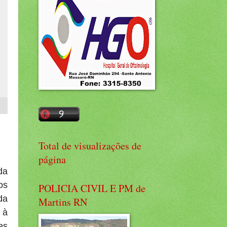
Total de visualizações de
página
da
os
POLICIA CIVIL E PM de
da
Martins RN
 à
es