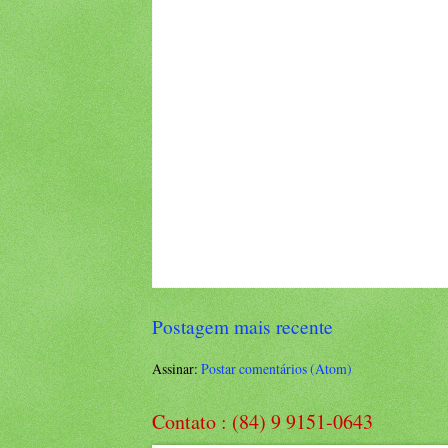
Postagem mais recente
Assinar:
Postar comentários (Atom)
Contato : (84) 9 9151-0643