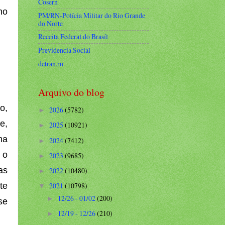
Cosern
ho
PM/RN-Polícia Militar do Rio Grande
do Norte
Receita Federal do Brasíl
Previdencia Social
detran.rn
Arquivo do blog
o,
2026
(5782)
►
e,
2025
(10921)
►
ma
2024
(7412)
►
 o
2023
(9685)
►
as
2022
(10480)
►
te
2021
(10798)
▼
12/26 - 01/02
(200)
►
se
12/19 - 12/26
(210)
►