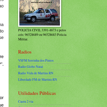
ao
ha
POLICIA CIVIL 3391-4873 e pelos
do
cels: 96528689 ou 96528683 Policia
se
Militar.
Radios
re
VSFM Serrinha dos Pintos
”,
Radio Globo Natal
Radio Vida de Martins RN
Liberdade FM de Martins RN
Utilidades Públicas
or
Caern 2 via
ue