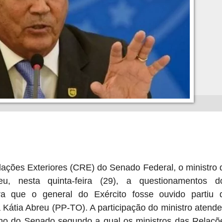
ções Exteriores (CRE) do Senado Federal, o ministro 
u, nesta quinta-feira (29), a questionamentos d
ara que o general do Exército fosse ouvido partiu 
Kátia Abreu (PP-TO). A participação do ministro atende
no do Senado segundo a qual os ministros das Relaçõ