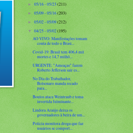
05/16 - 05/23
(211)
►
05/09 - 05/16
(203)
►
05/02 - 05/09
(212)
►
04/25 - 05/02
(195)
▼
AO VIVO: Manifestações tomam
conta de todo o Brasi...
Covid-19: Brasil tem 406,4 mil
mortes e 14,7 milhõ...
URGENTE: "Ameaças" fazem
Roberto Jefferson sair es...
No Dia do Trabalhador,
Bolsonaro manda recado
para...
Boulos ataca Weintraub e toma
invertida fulminante...
Lindora Araújo deixa os
governadores à beira de um...
Polícia monitora droga que faz
usuários se comport...