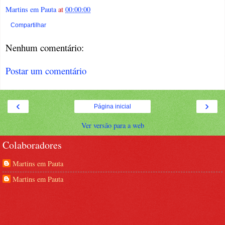
Martins em Pauta
at
00:00:00
Compartilhar
Nenhum comentário:
Postar um comentário
‹
›
Página inicial
Ver versão para a web
Colaboradores
Martins em Pauta
Martins em Pauta