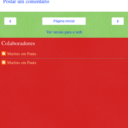
Postar um comentário
‹
›
Página inicial
Ver versão para a web
Colaboradores
Martins em Pauta
Martins em Pauta