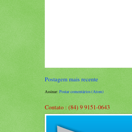
Postagem mais recente
Assinar:
Postar comentários (Atom)
Contato : (84) 9 9151-0643