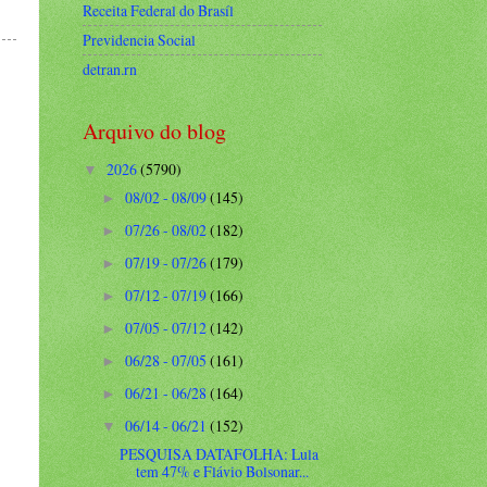
Receita Federal do Brasíl
Previdencia Social
detran.rn
Arquivo do blog
2026
(5790)
▼
08/02 - 08/09
(145)
►
07/26 - 08/02
(182)
►
07/19 - 07/26
(179)
►
07/12 - 07/19
(166)
►
07/05 - 07/12
(142)
►
06/28 - 07/05
(161)
►
06/21 - 06/28
(164)
►
06/14 - 06/21
(152)
▼
PESQUISA DATAFOLHA: Lula
tem 47% e Flávio Bolsonar...