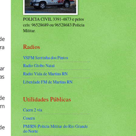
POLICIA CIVIL 3391-4873 e pelos
cels: 96528689 ou 96528683 Policia
Militar.
de
Radios
ra
VSFM Serrinha dos Pintos
Radio Globo Natal
ar
Radio Vida de Martins RN
as
Liberdade FM de Martins RN
de
Utilidades Públicas
am
Caern 2 via
Cosern
PM/RN-Polícia Militar do Rio Grande
de
do Norte