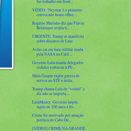
faz trabalho em frent...
VÍDEO: ‘Neymar é o primeiro
convocado home office ...
Rogério Marinho diz que Flávio
Bolsonaro avalia tr...
URGENTE: Trump se manifesta
sobre discurso de Lula
Avião cai em base militar usada
pela NASA na Calif...
Governo Lula manda delegados
cedidos voltarem à PF...
Malu Gaspar expõe guerra de
nervos no STF e irrita...
Trump chama Lula de “volátil” e
diz não se importa...
LulaMaster: Governo impõe
sigilo de 100 anos a lis...
Crime foi motivado por atuação
política do Cabo De...
[VÍDEO] CRIME NA GRANDE