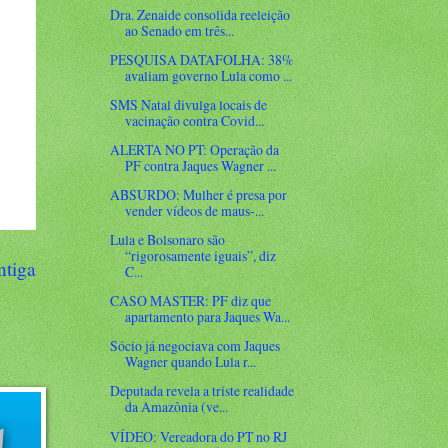
Dra. Zenaide consolida reeleição
ao Senado em três...
PESQUISA DATAFOLHA: 38%
avaliam governo Lula como ...
SMS Natal divulga locais de
vacinação contra Covid...
ALERTA NO PT: Operação da
PF contra Jaques Wagner ...
ABSURDO: Mulher é presa por
vender vídeos de maus-...
Lula e Bolsonaro são
“rigorosamente iguais”, diz
ntiga
C...
CASO MASTER: PF diz que
apartamento para Jaques Wa...
Sócio já negociava com Jaques
Wagner quando Lula r...
Deputada revela a triste realidade
da Amazônia (ve...
VÍDEO: Vereadora do PT no RJ