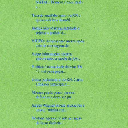
NATAL: Homem é executado
a...
Taxa de analfabetismo no RN é
quase o dobro da méd...
Justiça não vê irregularidade e
rejeita o pedido d...
VÍDEO: Adolescente morre após
cair de carruagem de...
Surge informação bizarra
envolvendo a morte de jov...
Política é acusada de desviar R$
41 mil para pagar...
Única parlamentar do RN, Carla
Dickson participa d...
Moraes perde prazo para se
defender e deve ser jul...
Jaques Wagner rebate acusações e
crava: “minha can...
Deolane agora é ré sob acusação
de lavar dinheiro ...