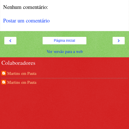
Nenhum comentário:
Postar um comentário
‹
›
Página inicial
Ver versão para a web
Colaboradores
Martins em Pauta
Martins em Pauta