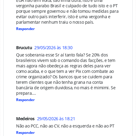
EUA nao tem volta, são linha dura, isto é uma
vergonha parabo Brasil e culpado de tudo isto e o PT
porque sempre governou e não tomou medidas para
evitar outro país interferir, isto é uma vergonha e
parlamentar nenhum traiu o nosso país.
Responder
Brucutu
29/05/2026 às 18:30
Que soberania esse Sr aí tanto fala? Se 20% dos
brasileiros vivem sob o comando das facções, e tem
mais agora não obedeça as regras deles para ver
como acaba, e o que tem a ver Pix com combate ao
crime organizado? Os bancos que se cuidem para
terem clientes que não tenha grana na conta
bancária de origem duvidosa, no mais é mimimi. Se
prepara….
Responder
Medeiros
29/05/2026 às 18:21
Não ao PCC, não ao CV, não a esquerda e não ao PT
Responder