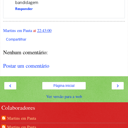
bandidagem
Responder
Martins em Pauta
at
22:43:00
Compartilhar
Nenhum comentário:
Postar um comentário
‹
›
Página inicial
Ver versão para a web
Colaboradores
Martins em Pauta
Martins em Pauta