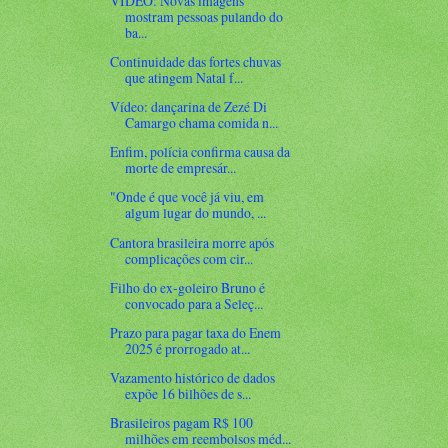
VÍDEO: Novas imagens
mostram pessoas pulando do
ba...
Continuidade das fortes chuvas
que atingem Natal f...
Vídeo: dançarina de Zezé Di
Camargo chama comida n...
Enfim, polícia confirma causa da
morte de empresár...
"Onde é que você já viu, em
algum lugar do mundo, ...
Cantora brasileira morre após
complicações com cir...
Filho do ex-goleiro Bruno é
convocado para a Seleç...
Prazo para pagar taxa do Enem
2025 é prorrogado at...
Vazamento histórico de dados
expõe 16 bilhões de s...
Brasileiros pagam R$ 100
milhões em reembolsos méd...