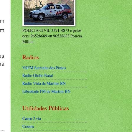
em
em
POLICIA CIVIL 3391-4873 e pelos
cels: 96528689 ou 96528683 Policia
Militar.
as
Radios
ra
VSFM Serrinha dos Pintos
Radio Globo Natal
Radio Vida de Martins RN
Liberdade FM de Martins RN
Utilidades Públicas
Caern 2 via
Cosern