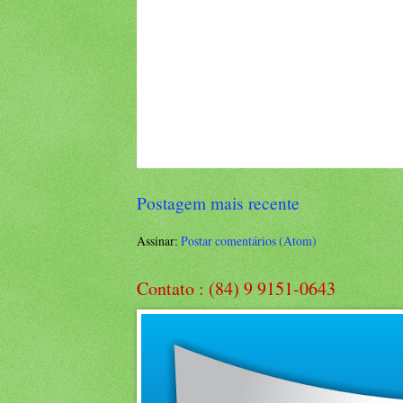
Postagem mais recente
Assinar:
Postar comentários (Atom)
Contato : (84) 9 9151-0643