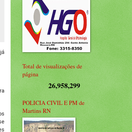
já
Total de visualizações de
página
26,958,299
ra
POLICIA CIVIL E PM de
Martins RN
os
se
es