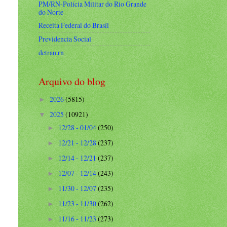
PM/RN-Polícia Militar do Rio Grande
do Norte
Receita Federal do Brasíl
Previdencia Social
detran.rn
Arquivo do blog
2026
(5815)
►
2025
(10921)
▼
12/28 - 01/04
(250)
►
12/21 - 12/28
(237)
►
12/14 - 12/21
(237)
►
12/07 - 12/14
(243)
►
11/30 - 12/07
(235)
►
11/23 - 11/30
(262)
►
11/16 - 11/23
(273)
►