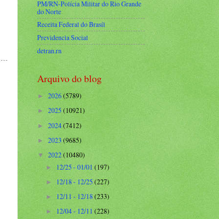
PM/RN-Polícia Militar do Rio Grande
do Norte
Receita Federal do Brasíl
Previdencia Social
detran.rn
Arquivo do blog
2026
(5789)
►
2025
(10921)
►
2024
(7412)
►
2023
(9685)
►
2022
(10480)
▼
12/25 - 01/01
(197)
►
12/18 - 12/25
(227)
►
12/11 - 12/18
(233)
►
12/04 - 12/11
(228)
►