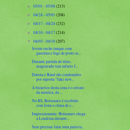
05/01 - 05/08
(213)
►
04/24 - 05/01
(208)
►
04/17 - 04/24
(232)
►
04/10 - 04/17
(214)
►
04/03 - 04/10
(207)
▼
Jovem enche tanque com
gasolina e foge de posto se...
Durante partida de tênis,
magistrado tem infarto f...
Datena e Band são condenados
por suposta "fake new...
A bizarrice desta cena é o retrato
da mentira, da ...
No RS, Bolsonaro é recebido
com festa e clima de c...
Impressionante: Bolsonaro chega
a Londrina durante...
Sem precisar falar uma palavra,