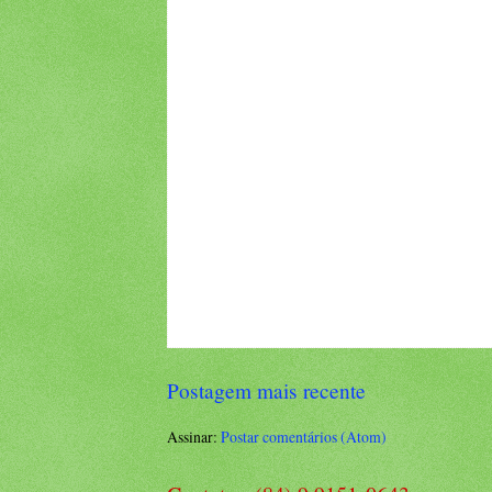
Postagem mais recente
Assinar:
Postar comentários (Atom)