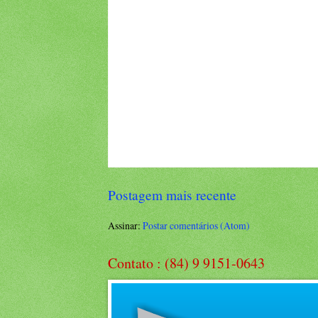
Postagem mais recente
Assinar:
Postar comentários (Atom)
Contato : (84) 9 9151-0643