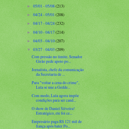
05/01 - 05/08
(213)
►
04/24 - 05/01
(208)
►
04/17 - 04/24
(232)
►
04/10 - 04/17
(214)
►
04/03 - 04/10
(207)
►
03/27 - 04/03
(209)
▼
Com pressão no limite, Senador
Girão pede apoio po...
Jornalista, chefe da comunicação
da Secretaria de ...
Para "voltar a cena do crime",
Lula se une a Gedde...
Com medo, Lula agora impõe
condições para ser cand...
O show de Daniel Silveira!
Estratégico, ele foi ce...
Empresário paga R$ 121 mil de
fiança após bater Po...