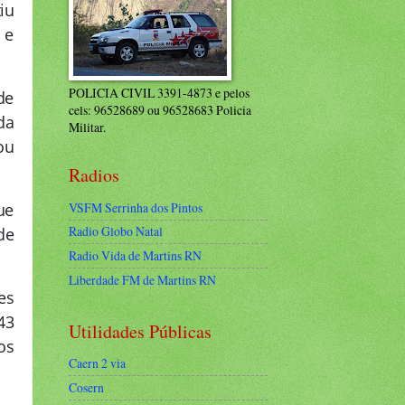
iu
 e
POLICIA CIVIL 3391-4873 e pelos
de
cels: 96528689 ou 96528683 Policia
da
Militar.
ou
Radios
VSFM Serrinha dos Pintos
ue
Radio Globo Natal
de
Radio Vida de Martins RN
Liberdade FM de Martins RN
es
43
Utilidades Públicas
os
Caern 2 via
Cosern