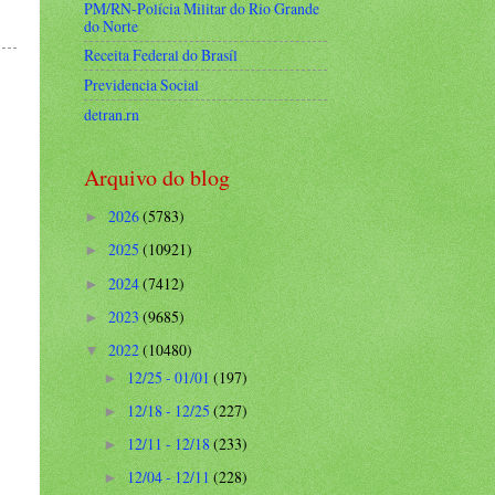
PM/RN-Polícia Militar do Rio Grande
do Norte
Receita Federal do Brasíl
Previdencia Social
detran.rn
Arquivo do blog
2026
(5783)
►
2025
(10921)
►
2024
(7412)
►
2023
(9685)
►
2022
(10480)
▼
12/25 - 01/01
(197)
►
12/18 - 12/25
(227)
►
12/11 - 12/18
(233)
►
12/04 - 12/11
(228)
►