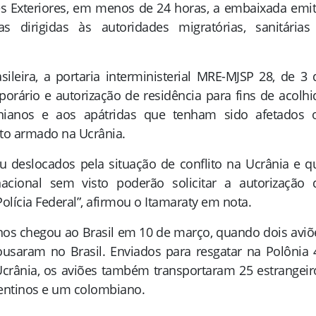
s Exteriores, em menos de 24 horas, a embaixada emit
dirigidas às autoridades migratórias, sanitárias
leira, a portaria interministerial MRE-MJSP 28, de 3 
orário e autorização de residência para fins de acolhi
anianos e aos apátridas que tenham sido afetados 
ito armado na Ucrânia.
u deslocados pela situação de conflito na Ucrânia e q
acional sem visto poderão solicitar a autorização 
Polícia Federal”, afirmou o Itamaraty em nota.
os chegou ao Brasil em 10 de março, quando dois aviõ
pousaram no Brasil. Enviados para resgatar na Polônia 
Ucrânia, os aviões também transportaram 25 estrangeir
entinos e um colombiano.