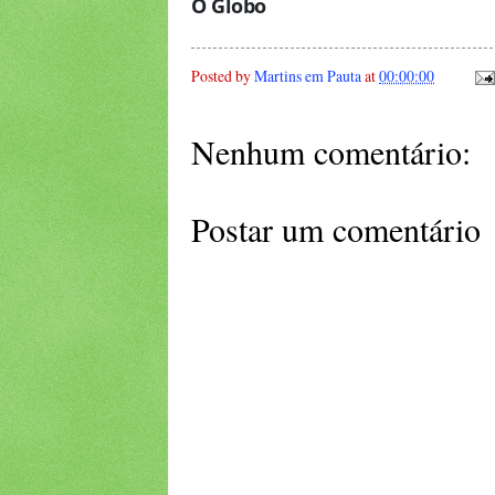
O Glob
o
Posted by
Martins em Pauta
at
00:00:00
Nenhum comentário:
Postar um comentário