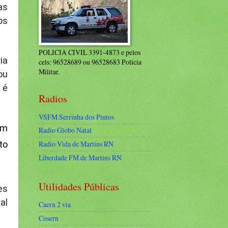
as
os
POLICIA CIVIL 3391-4873 e pelos
ia
cels: 96528689 ou 96528683 Policia
Militar.
ou
 é
Radios
VSFM Serrinha dos Pintos
um
Radio Globo Natal
to
Radio Vida de Martins RN
Liberdade FM de Martins RN
Utilidades Públicas
es
al
Caern 2 via
Cosern