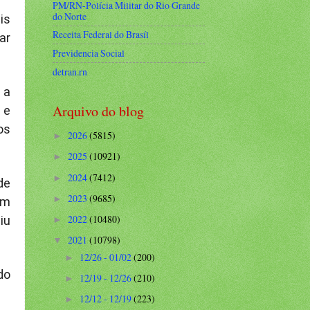
PM/RN-Polícia Militar do Rio Grande
do Norte
is
Receita Federal do Brasíl
ar
Previdencia Social
detran.rn
 a
Arquivo do blog
 e
os
2026
(5815)
►
2025
(10921)
►
2024
(7412)
►
de
2023
(9685)
►
om
2022
(10480)
iu
►
2021
(10798)
▼
12/26 - 01/02
(200)
►
do
12/19 - 12/26
(210)
►
12/12 - 12/19
(223)
►