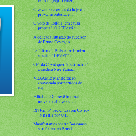
crime... (veja o vídeo)
O vexame da esquerda hoje é a
prova incontestável ...
O voto de Toffoli "em causa
própria": O STF está c...
A delicada situação do sucessor
de Bruno Covas, in...
“Saltitante”, Bolsonaro ironiza
senador “DPVAT” ap...
CPI da Covid quer "destrinchar"
a médica Nise Yama...
VEXAME: Manifestação
convocada por partidos de
esq...
Edital do 5G prevê internet
móvel de alta velocida...
RN tem 84 pacientes com Covid-
19 na fila por UTI
Manifestantes contra Bolsonaro
se reúnem em Brasíl...