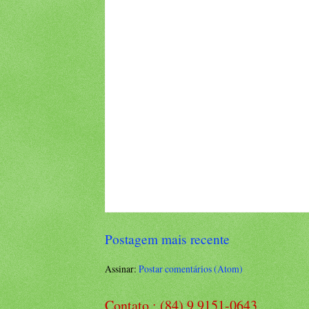
Postagem mais recente
Assinar:
Postar comentários (Atom)
Contato : (84) 9 9151-0643