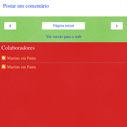
Postar um comentário
‹
›
Página inicial
Ver versão para a web
Colaboradores
Martins em Pauta
Martins em Pauta