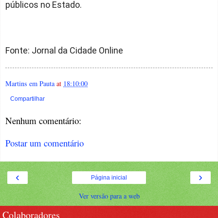
públicos no Estado.
Fonte: Jornal da Cidade Online
Martins em Pauta
at
18:10:00
Compartilhar
Nenhum comentário:
Postar um comentário
‹
›
Página inicial
Ver versão para a web
Colaboradores