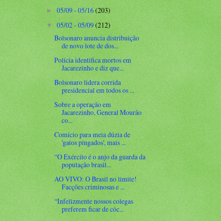
05/09 - 05/16
(203)
►
05/02 - 05/09
(212)
▼
Bolsonaro anuncia distribuição
de novo lote de dos...
Polícia identifica mortos em
Jacarezinho e diz que...
Bolsonaro lidera corrida
presidencial em todos os ...
Sobre a operação em
Jacarezinho, General Mourão
co...
Comício para meia dúzia de
'gatos pingados', mais ...
“O Exército é o anjo da guarda da
população brasil...
AO VIVO: O Brasil no limite!
Facções criminosas e ...
“Infelizmente nossos colegas
preferem ficar de cóc...