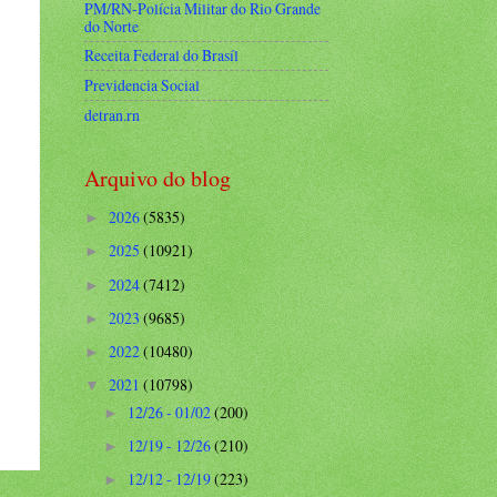
PM/RN-Polícia Militar do Rio Grande
do Norte
Receita Federal do Brasíl
Previdencia Social
detran.rn
Arquivo do blog
2026
(5835)
►
2025
(10921)
►
2024
(7412)
►
2023
(9685)
►
2022
(10480)
►
2021
(10798)
▼
12/26 - 01/02
(200)
►
12/19 - 12/26
(210)
►
12/12 - 12/19
(223)
►