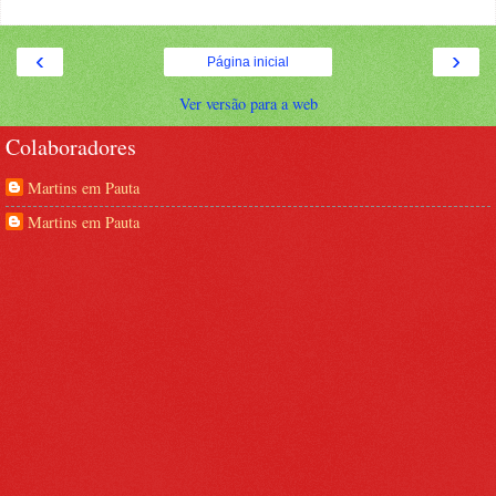
‹
›
Página inicial
Ver versão para a web
Colaboradores
Martins em Pauta
Martins em Pauta