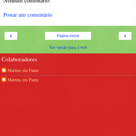
Nenhum comentário:
Postar um comentário
‹
›
Página inicial
Ver versão para a web
Colaboradores
Martins em Pauta
Martins em Pauta