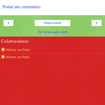
Postar um comentário
‹
›
Página inicial
Ver versão para a web
Colaboradores
Martins em Pauta
Martins em Pauta